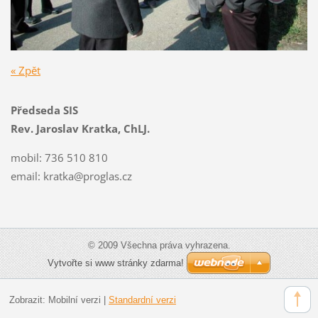
« Zpět
Předseda SIS
Rev. Jaroslav Kratka, ChLJ.
mobil: 736 510 810
email:
kratka@proglas.cz
© 2009 Všechna práva vyhrazena.
Vytvořte si www stránky zdarma!
Zobrazit:
Mobilní verzi
|
Standardní verzi