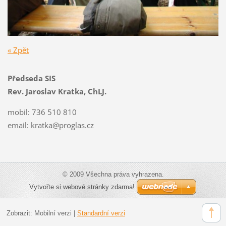
« Zpět
Předseda SIS
Rev. Jaroslav Kratka, ChLJ.
mobil: 736 510 810
email:
kratka@proglas.cz
© 2009 Všechna práva vyhrazena.
Vytvořte si webové stránky zdarma!
Zobrazit:
Mobilní verzi
|
Standardní verzi