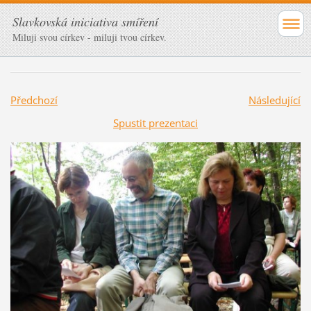
Slavkovská iniciativa smíření
Miluji svou církev - miluji tvou církev.
Předchozí
Následující
Spustit prezentaci