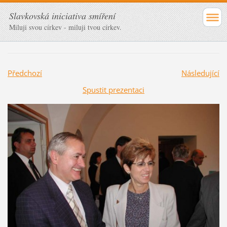
Slavkovská iniciativa smíření
Miluji svou církev - miluji tvou církev.
Předchozí
Následující
Spustit prezentaci