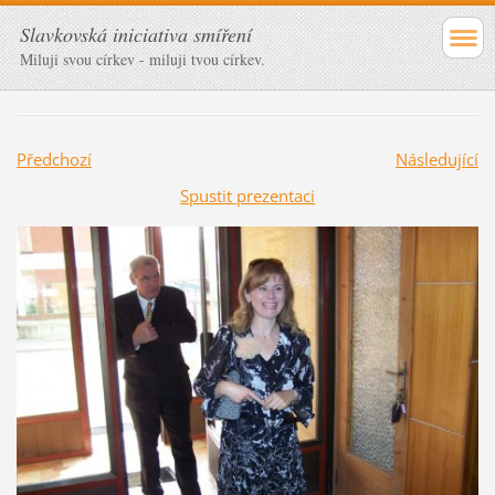
Slavkovská iniciativa smíření
Miluji svou církev - miluji tvou církev.
Předchozí
Následující
Spustit prezentaci