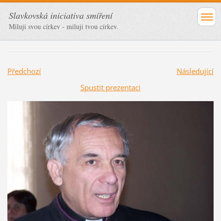
Slavkovská iniciativa smíření
Miluji svou církev - miluji tvou církev.
Předchozí
Následující
Spustit prezentaci