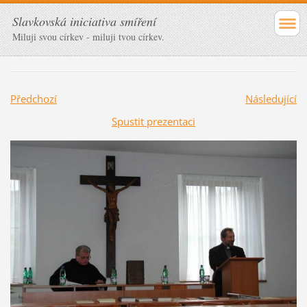
Slavkovská iniciativa smíření
Miluji svou církev - miluji tvou církev.
Předchozí
Následující
Spustit prezentaci