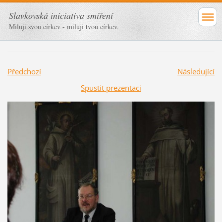
Slavkovská iniciativa smíření
Miluji svou církev - miluji tvou církev.
Předchozí
Následující
Spustit prezentaci