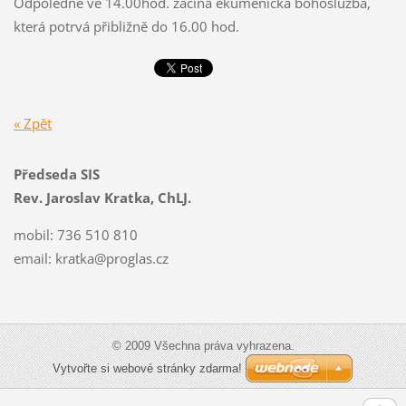
Odpoledne ve 14.00hod. začíná ekumenická bohoslužba,
která potrvá přibližně do 16.00 hod.
« Zpět
Předseda SIS
Rev. Jaroslav Kratka, ChLJ.
mobil: 736 510 810
email:
kratka@proglas.cz
© 2009 Všechna práva vyhrazena.
Vytvořte si webové stránky zdarma!