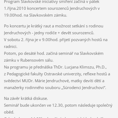
Program Slavkovské iniciativy smíření začíná v pátek
1.října.2010 koncertem sourozenců Jendruchových v
19.00hod. na Slavkovském zámku.
Po koncertu je krátký raut a možnost setkání s rodinou
Jendruchových - jedny rodiče + devět sourozenců.
V sobotu 2. října je v 9.00hod. přijetí pozvaných hostů na
radnici.
Potom, po desáté hod. začíná seminář na Slavkovském
zámku v Rubensovém sálu.
Na programu je přednáška ThDr. Lucjana Klimszu, Ph.D.,
z Pedagogické fakulty Ostravské univerzity, reflexe hostů a
svědectví MUDr. Márie Jendruchové, matky devíti dětí a
manažerky rodinného souboru „Súrodenci Jendruchovi“.
Na závěr krátká diskuse.
Seminář bude ukončen ve 12.30, potom následuje společný
oběd.