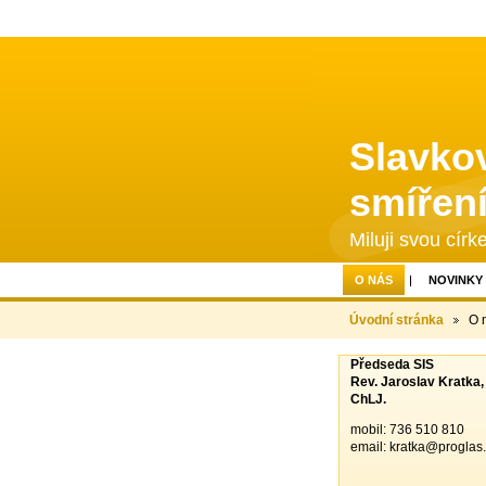
Slavkov
smířen
Miluji svou círke
O NÁS
NOVINKY
Úvodní stránka
O 
Předseda SIS
Rev. Jaroslav Kratka,
ChLJ.
mobil: 736 510 810
email:
kratka@proglas