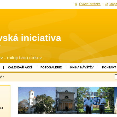
Úvodní stránka
Mapa
ská iniciativa
í
v - miluji tvou církev.
KALENDÁŘ AKCÍ
FOTOGALERIE
KNIHA NÁVŠTĚV
KONTAKT
nás
.cz