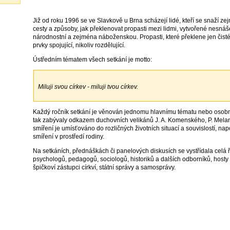
Již od roku 1996 se ve Slavkově u Brna scházejí lidé, kteří se snaží 
cesty a způsoby, jak překlenovat propasti mezi lidmi, vytvořené nesnáš
národnostní a zejména náboženskou. Propasti, které překlene jen čisté
prvky spojující, nikoliv rozdělující.
Ústředním tématem všech setkání je motto:
Miluji svou církev - miluji tvou církev.
Každý ročník setkání je věnován jednomu hlavnímu tématu nebo osobn
tak zabývaly odkazem duchovních velikánů J. A. Komenského, P. Melan
smíření je umísťováno do rozličných životních situací a souvislostí, na
smíření v prostředí rodiny.
Na setkáních, přednáškách či panelových diskusích se vystřídala celá ř
psychologů, pedagogů, sociologů, historiků a dalších odborníků, hosty In
špičkoví zástupci církví, státní správy a samosprávy.