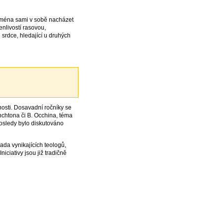
zejména sami v sobě nacházet
enlivostí rasovou,
 srdce, hledající u druhých
osti. Dosavadní ročníky se
chtona či B. Occhina, téma
posledy bylo diskutováno
ada vynikajících teologů,
iciativy jsou již tradičně