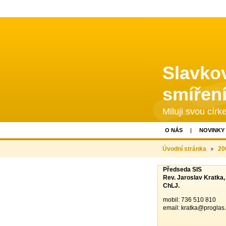
Slavkov
smířen
Miluji svou círke
O NÁS
NOVINKY
Úvodní stránka
20
Předseda SIS
Rev. Jaroslav Kratka,
ChLJ.
mobil: 736 510 810
email:
kratka@proglas