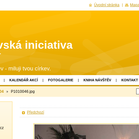
Úvodní stránka
Mapa
ská iniciativa
í
v - miluji tvou církev.
KALENDÁŘ AKCÍ
FOTOGALERIE
KNIHA NÁVŠTĚV
KONTAKT
04
P1010046.jpg
Předchozí
.cz