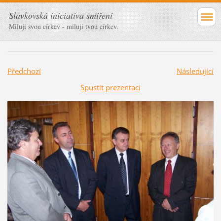
Slavkovská iniciativa smíření
Miluji svou církev - miluji tvou církev.
Předchozí
Následující
Spustit prezentaci