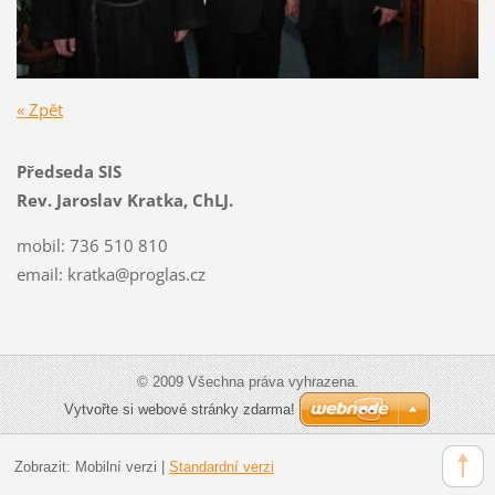
« Zpět
Předseda SIS
Rev. Jaroslav Kratka, ChLJ.
mobil: 736 510 810
email:
kratka@proglas.cz
© 2009 Všechna práva vyhrazena.
Vytvořte si webové stránky zdarma!
Zobrazit:
Mobilní verzi
|
Standardní verzi