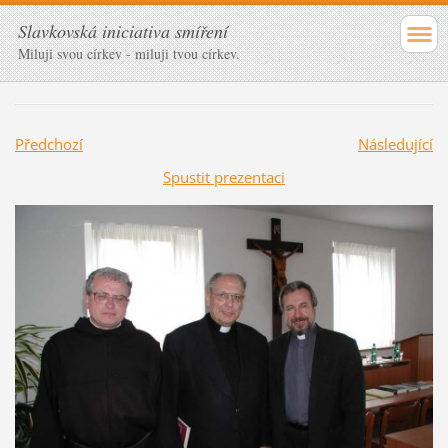
Slavkovská iniciativa smíření
Miluji svou církev - miluji tvou církev.
Předchozí
Následující
Spustit prezentaci